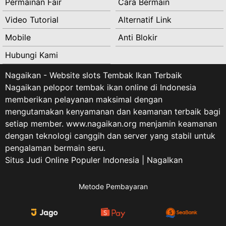
Permainan Fair
Cara Bermain
Video Tutorial
Alternatif Link
Mobile
Anti Blokir
Hubungi Kami
Nagaikan - Website slots Tembak Ikan Terbaik
Nagaikan pelopor tembak ikan online di Indonesia
memberikan pelayanan maksimal dengan
mengutamakan kenyamanan dan keamanan terbaik bagi
setiap member. www.nagaikan.org menjamin keamanan
dengan teknologi canggih dan server yang stabil untuk
pengalaman bermain seru.
Situs Judi Online Populer Indonesia | NagaIkan
Metode Pembayaran