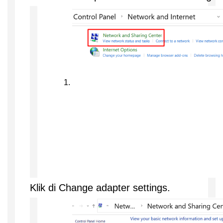
Klik di Change adapter settings.