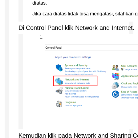
diatas.
Jika cara diatas tidak bisa mengatasi, silah
Di Control Panel klik Network and Internet.
Kemudian klik pada Network and Sharing C